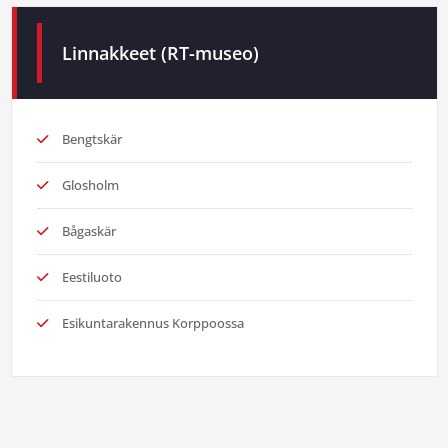
Linnakkeet (RT-museo)
Bengtskär
Glosholm
Bågaskär
Eestiluoto
Esikuntarakennus Korppoossa