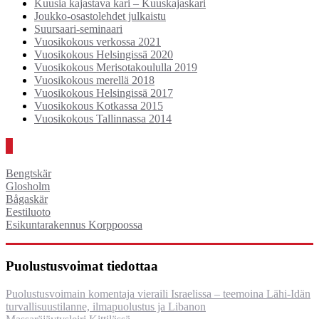
Kuusia kajastava kari – Kuuskajaskari
Joukko-osastolehdet julkaistu
Suursaari-seminaari
Vuosikokous verkossa 2021
Vuosikokous Helsingissä 2020
Vuosikokous Merisotakoululla 2019
Vuosikokous merellä 2018
Vuosikokous Helsingissä 2017
Vuosikokous Kotkassa 2015
Vuosikokous Tallinnassa 2014
Linnakkeet (RT-museo)
Bengtskär
Glosholm
Bågaskär
Eestiluoto
Esikuntarakennus Korppoossa
Puolustusvoimat tiedottaa
Puolustusvoimain komentaja vieraili Israelissa – teemoina Lähi-Idän
turvallisuustilanne, ilmapuolustus ja Libanon