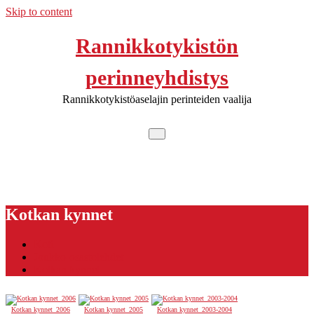
Skip to content
Rannikkotykistön
perinneyhdistys
Rannikkotykistöaselajin perinteiden vaalija
Kotkan kynnet
Koti
Joukko-osastolehdet
Kotkan kynnet
Kotkan kynnet_2006
Kotkan kynnet_2005
Kotkan kynnet_2003-2004